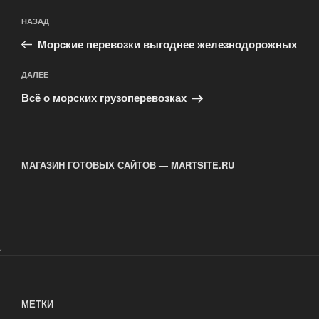
Навигация
Предыдущая
НАЗАД
по
запись:
записям
Морские перевозки выгоднее железнодорожных
Следующая
ДАЛЕЕ
запись
Всё о морских грузоперевозках
МАГАЗИН ГОТОВЫХ САЙТОВ — MARTSITE.RU
.
МЕТКИ