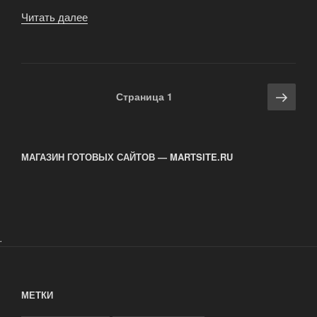
Читать далее
«Покупаем
грузовик
в
Европе»
Навигация
Сле
Страница
1
по
стра
записям
МАГАЗИН ГОТОВЫХ САЙТОВ — MARTSITE.RU
.
МЕТКИ