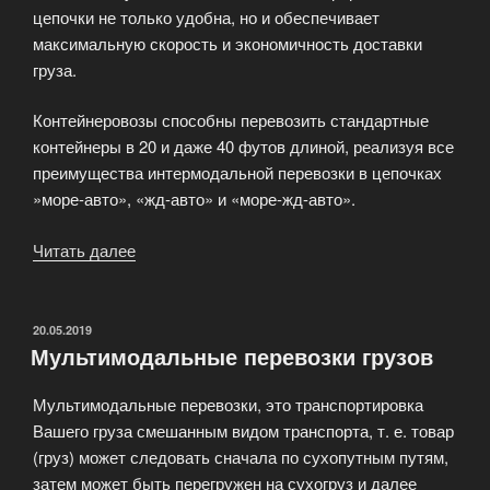
цепочки не только удобна, но и обеспечивает
максимальную скорость и экономичность доставки
груза.
Контейнеровозы способны перевозить стандартные
контейнеры в 20 и даже 40 футов длиной, реализуя все
преимущества интермодальной перевозки в цепочках
»море-авто», «жд-авто» и «море-жд-авто».
Читать далее
«Грузовые
перевозки
автомобильным
транспортом»
ОПУБЛИКОВАНО
20.05.2019
Мультимодальные перевозки грузов
Мультимодальные перевозки, это транспортировка
Вашего груза смешанным видом транспорта, т. е. товар
(груз) может следовать сначала по сухопутным путям,
затем может быть перегружен на сухогруз и далее